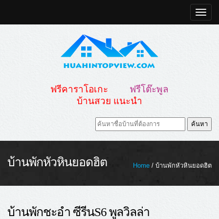
Toggle
naviga
ฟรีคาราโอเกะ
ฟรีโต๊ะพูล
บ้านสวย แนะนำ
บ้านพักหัวหินยอดฮิต
Home
/ บ้านพักหัวหินยอดฮิต
บ้านพักชะอำ ซีรีนS6 พูลวิลล่า