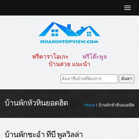
Toggle
naviga
ฟรีคาราโอเกะ
ฟรีโต๊ะพูล
บ้านสวย แนะนำ
บ้านพักหัวหินยอดฮิต
Home
/ บ้านพักหัวหินยอดฮิต
บ้านพักชะอำ ทีบี พูลวิลล่า