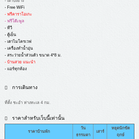
- เตาปิ้งย่าง
- Free WiFi
- ฟรีคาราโอเกะ
- ฟรีโต๊ะพูล
- ทีวี
- ตู้เย็น
- เตาไมโครเวฟ
- เครื่องทำน้ำอุ่น
- สระว่ายน้ำส่วนตัว ขนาด 4*8 ม.
- บ้านสวย แนะนำ
- แอร์ทุกห้อง
การเดินทาง
ที่ตั้ง ชะอำ ห่างทะเล 4 กม.
ราคาสำหรับเว็บนี้เท่านั้น
วัน
หยุดนักขัต
ราคาบ้านพัก
เสาร์
ธรรมดา
ฤกษ์