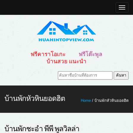
Toggle
naviga
ฟรีคาราโอเกะ
ฟรีโต๊ะพูล
บ้านสวย แนะนำ
บ้านพักหัวหินยอดฮิต
Home
/ บ้านพักหัวหินยอดฮิต
บ้านพักชะอำ พีพี พูลวิลล่า