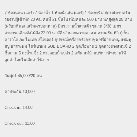
7 ห้องนอน (แอร์) 7 ห้องน้ำ 1 ห้องนั่งเล่น (แอร์) 1 ห้องครัวอุปกรณ์ครบครัน
รองรับผู้เข้าพัก 20 คน คนที่ 21 ขึ้นไป เพิ่มคนละ 500 บาท พักสูงสุด 25 ท่าน
(พร้อมที่นอนเสริมครบทุกท่าน) มีสระว่ายน้ำส่วนตัว ขนาด 3*30 เมตร
สามารถเสียงดังได้ถึง 22.00 น. มีสิ่งอำนวยความสะดวกครบครัน ทีวี ตู้เย็น
คาราโอเกะ ไฟเทค สไลเดอร์ อุปกรณ์เครื่องครัวครบชุด ฟรีผ้าขนหนู แชมพู
สบู่ ยาสระผม
ไดร์เป่าผม
SUB BOARD 2
ชุด
เรือพาย
1
ชุด
ห่วงยางแฟนซี
2
ชิ้น
ถ่าน
5
ถุง
น้ำแข็ง
2
กระสอบ
น้ำเปล่า
2
แพ๊ค
แม่บ้านบริการล้างจานให้
ลูกค้าโดยไม่เสียค่าใช้จ่าย
วันศุกร์ 45,000/20 คน
ค่าประกัน 10,000
Check in: 14.00
Check out: 11.00